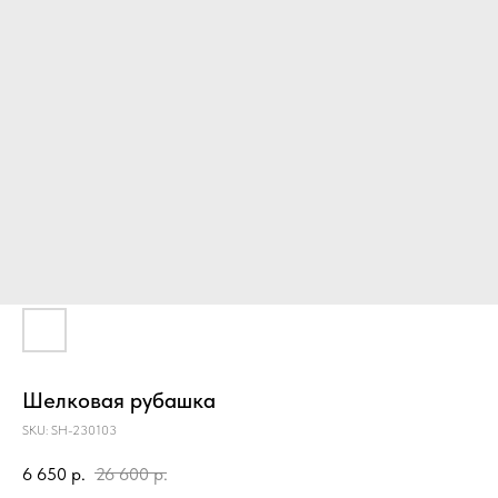
Шелковая рубашка
SKU:
SH-230103
6 650
р.
26 600
р.