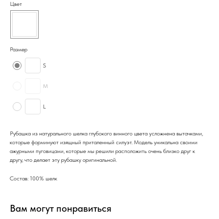
Цвет
Размер
S
M
L
Рубашка из натурального шелка глубокого винного цвета усложнена вытачками,
которые форминуют изящный приталенный силуэт. Модель уникальна своими
ажурными пуговицами, которые мы решили расположить очень близко друг к
другу, что делает эту рубашку оригинальной.
Состав: 100% шелк
Вам могут понравиться